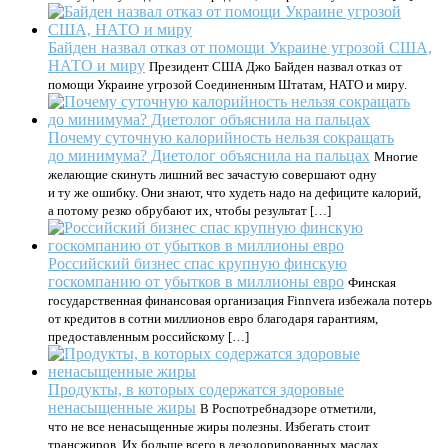
Байден назвал отказ от помощи Украине угрозой США,
НАТО и миру
Президент США Джо Байден назвал отказ от
помощи Украине угрозой Соединенным Штатам, НАТО и миру.
Почему суточную калорийность нельзя сокращать
до минимума? Диетолог объяснила на пальцах
Многие
желающие скинуть лишний вес зачастую совершают одну
и ту же ошибку. Они знают, что худеть надо на дефиците калорий,
а потому резко обрубают их, чтобы результат […]
Российский бизнес спас крупную финскую
госкомпанию от убытков в миллионы евро
Финская
государственная финансовая организация Finnvera избежала потерь
от кредитов в сотни миллионов евро благодаря гарантиям,
предоставленным российскому […]
Продукты, в которых содержатся здоровые
ненасыщенные жиры
В Роспотребнадзоре отметили,
что не все ненасыщенные жиры полезны. Избегать стоит
трансжиров. Их больше всего в дезодорированных маслах