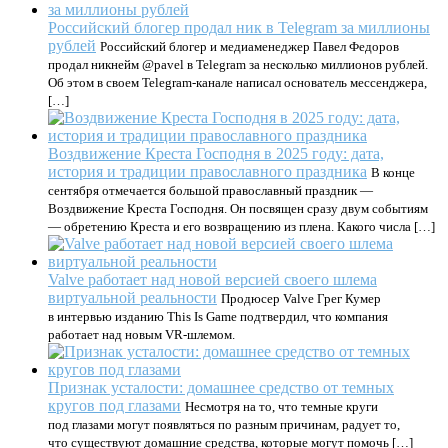
Российский блогер продал ник в Telegram за миллионы
рублей
Российский блогер и медиаменеджер Павел Федоров
продал никнейм @pavel в Telegram за несколько миллионов рублей.
Об этом в своем Telegram-канале написал основатель мессенджера,
[…]
Воздвижение Креста Господня в 2025 году: дата,
история и традиции православного праздника
В конце
сентября отмечается большой православный праздник —
Воздвижение Креста Господня. Он посвящен сразу двум событиям
— обретению Креста и его возвращению из плена. Какого числа […]
Valve работает над новой версией своего шлема
виртуальной реальности
Продюсер Valve Грег Кумер
в интервью изданию This Is Game подтвердил, что компания
работает над новым VR-шлемом.
Признак усталости: домашнее средство от темных
кругов под глазами
Несмотря на то, что темные круги
под глазами могут появляться по разным причинам, радует то,
что существуют домашние средства, которые могут помочь […]