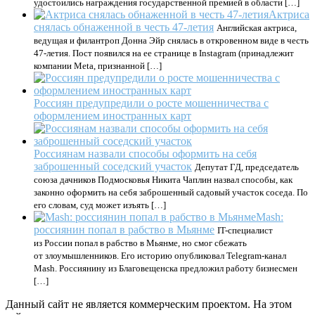
удостоились награждения государственной премией в области […]
Актриса
снялась обнаженной в честь 47-летия
Английская актриса,
ведущая и филантроп Донна Эйр снялась в откровенном виде в честь
47-летия. Пост появился на ее странице в Instagram (принадлежит
компании Meta, признанной […]
Россиян предупредили о росте мошенничества с
оформлением иностранных карт
Россиянам назвали способы оформить на себя
заброшенный соседский участок
Депутат ГД, председатель
союза дачников Подмосковья Никита Чаплин назвал способы, как
законно оформить на себя заброшенный садовый участок соседа. По
его словам, суд может изъять […]
Mash:
россиянин попал в рабство в Мьянме
IT-специалист
из России попал в рабство в Мьянме, но смог сбежать
от злоумышленников. Его историю опубликовал Telegram-канал
Mash. Россиянину из Благовещенска предложил работу бизнесмен
[…]
Данный сайт не является коммерческим проектом. На этом