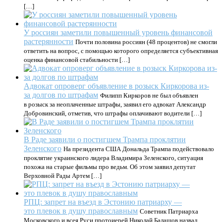
[…]
У россиян заметили повышенный уровень финансовой
растерянности
Почти половина россиян (48 процентов) не смогли
ответить на вопрос, с помощью которого определяется субъективная
оценка финансовой стабильности […]
Адвокат опроверг объявление в розыск Киркорова из-
за долгов по штрафам
Филипп Киркоров не был объявлен
в розыск за неоплаченные штрафы, заявил его адвокат Александр
Добровинский, отметив, что штрафы оплачивают водители […]
В Раде заявили о постигшем Трампа проклятии
Зеленского
На президента США Дональда Трампа подействовало
проклятие украинского лидера Владимира Зеленского, ситуация
похожа на старые фильмы про ведьм. Об этом заявил депутат
Верховной Рады Артем […]
РПЦ: запрет на въезд в Эстонию патриарху —
это плевок в душу православным
Советник Патриарха
Московского и всея Руси протоиерей Николай Балашов назвал