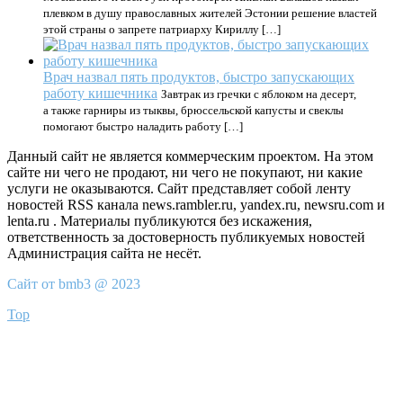
плевком в душу православных жителей Эстонии решение властей
этой страны о запрете патриарху Кириллу […]
Врач назвал пять продуктов, быстро запускающих
работу кишечника
Завтрак из гречки с яблоком на десерт,
а также гарниры из тыквы, брюссельской капусты и свеклы
помогают быстро наладить работу […]
Данный сайт не является коммерческим проектом. На этом
сайте ни чего не продают, ни чего не покупают, ни какие
услуги не оказываются. Сайт представляет собой ленту
новостей RSS канала news.rambler.ru, yandex.ru, newsru.com и
lenta.ru . Материалы публикуются без искажения,
ответственность за достоверность публикуемых новостей
Администрация сайта не несёт.
Сайт от bmb3 @ 2023
Top