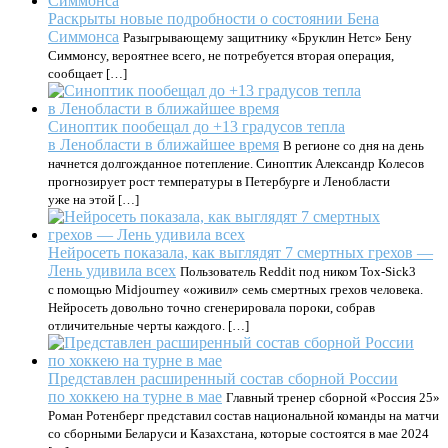
Раскрыты новые подробности о состоянии Бена
Симмонса
Разыгрывающему защитнику «Бруклин Нетс» Бену
Симмонсу, вероятнее всего, не потребуется вторая операция,
сообщает […]
Синоптик пообещал до +13 градусов тепла
в Ленобласти в ближайшее время
В регионе со дня на день
начнется долгожданное потепление. Синоптик Александр Колесов
прогнозирует рост температуры в Петербурге и Ленобласти
уже на этой […]
Нейросеть показала, как выглядят 7 смертных грехов —
Лень удивила всех
Пользователь Reddit под ником Tox-Sick3
с помощью Midjourney «оживил» семь смертных грехов человека.
Нейросеть довольно точно сгенерировала пороки, собрав
отличительные черты каждого. […]
Представлен расширенный состав сборной России
по хоккею на турне в мае
Главный тренер сборной «Россия 25»
Роман Ротенберг представил состав национальной команды на матчи
со сборными Беларуси и Казахстана, которые состоятся в мае 2024