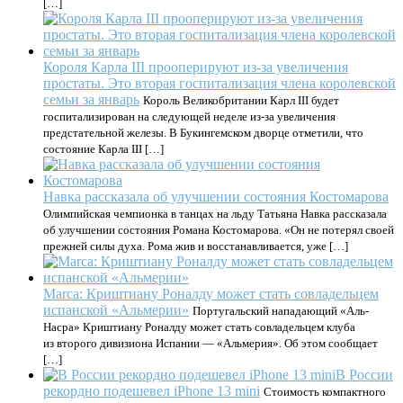
[…]
Короля Карла III прооперируют из-за увеличения
простаты. Это вторая госпитализация члена королевской
семьи за январь
Король Великобритании Карл III будет
госпитализирован на следующей неделе из-за увеличения
предстательной железы. В Букингемском дворце отметили, что
состояние Карла III […]
Навка рассказала об улучшении состояния Костомарова
Олимпийская чемпионка в танцах на льду Татьяна Навка рассказала
об улучшении состояния Романа Костомарова. «Он не потерял своей
прежней силы духа. Рома жив и восстанавливается, уже […]
Marca: Криштиану Роналду может стать совладельцем
испанской «Альмерии»
Португальский нападающий «Аль-
Насра» Криштиану Роналду может стать совладельцем клуба
из второго дивизиона Испании — «Альмерия». Об этом сообщает
[…]
В России
рекордно подешевел iPhone 13 mini
Стоимость компактного