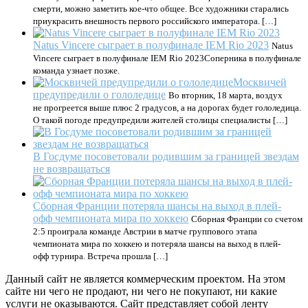
смерти, можно заметить кое-что общее. Все художники старались
приукрасить внешность первого российского императора. […]
Natus Vincere сыграет в полуфинале IEM Rio 2023
Natus
Vincere сыграет в полуфинале IEM Rio 2023Соперника в полуфинале
команда узнает позже.
Москвичей
предупредили о гололедице
Во вторник, 18 марта, воздух
не прогреется выше плюс 2 градусов, а на дорогах будет гололедица.
О такой погоде предупредили жителей столицы специалисты […]
В Госдуме посоветовали родившим за границей звездам
не возвращаться
Сборная Франции потеряла шансы на выход в плей-
офф чемпионата мира по хоккею
Сборная Франции со счетом
2:5 проиграла команде Австрии в матче группового этапа
чемпионата мира по хоккею и потеряла шансы на выход в плей-
офф турнира. Встреча прошла […]
Данный сайт не является коммерческим проектом. На этом
сайте ни чего не продают, ни чего не покупают, ни какие
услуги не оказываются. Сайт представляет собой ленту