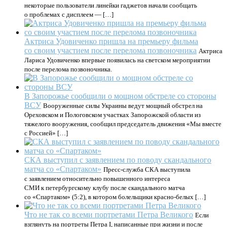
некоторые пользователи линейки гаджетов начали сообщать
о проблемах с дисплеем — […]
Актриса Удовиченко пришла на премьеру фильма
со своим участием после перелома позвоночника
Актриса
Лариса Удовиченко впервые появилась на светском мероприятии
после перелома позвоночника.
В Запорожье сообщили о мощном обстреле со стороны
ВСУ
Вооруженные силы Украины ведут мощный обстрел на
Ореховском и Пологовском участках Запорожской области из
тяжелого вооружения, сообщил председатель движения «Мы вместе
с Россией» […]
СКА выступил с заявлением по поводу скандального
матча со «Спартаком»
Пресс-служба СКА выступила
с заявлением относительно повышенного интереса
СМИ к петербургскому клубу после скандального матча
со «Спартаком» (5:2), в котором болельщики красно-белых […]
Что не так со всеми портретами Петра Великого
Если
взглянуть на портреты Петра I, написанные при жизни и после