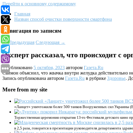
Перейти к основному содержимому
Главная
Назван способ очистки поверхности смартфона
Навигация по записям
←
Предыдущая
Следующая
→
Эксперт рассказал, что происходит с о
Опубликовано
5 октября, 2023
автором
Газета.Ru
Саймон объяснил, что жвачка внутри желудка действительно не
Запись опубликована автором
Газета.Ru
в рубрике
Здоровье
. Д
More from my site
«Ланцет» уничтожили более 500 танков Вооруженных сил Украины (В
Торжественная церемония открытия 13-го Фестиваля детского кино п
в 2,5 раза, говорится в презентации руководителя департамента здр