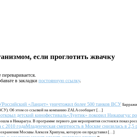
рганизмом, если проглотить жвачку
 переваривается.
обавьте в закладки
постоянную ссылку
.
Российский «Ланцет» уничтожил более 500 танков ВСУ
Барражи
СУ). Об этом со ссылкой на компанию ZALA сообщает […]
«Лунтик» покорил Никарагуа: р
рошла в Никарагуа. В программе первого дня мероприятия состоялся показ ро
Младенческая смертность в Москве снизилась в 2,5 р
авоохранения Москвы Алексея Хрипуна, которую он представил […]