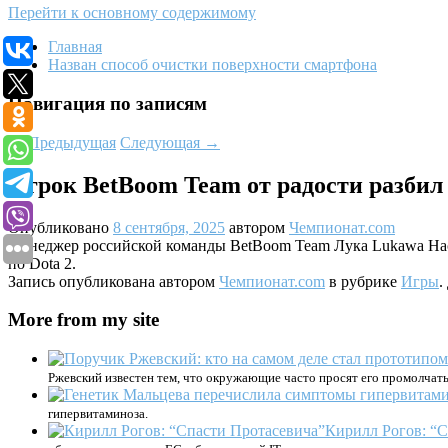
Перейти к основному содержимому
Главная
Назван способ очистки поверхности смартфона
Навигация по записям
←
Предыдущая
Следующая
→
Игрок BetBoom Team от радости разбил 
Опубликовано
8 сентября, 2025
автором
Чемпионат.com
Менеджер российской команды BetBoom Team Лука Lukawa Насуа
по Dota 2.
Запись опубликована автором
Чемпионат.com
в рубрике
Игры
.
More from my site
Ржевский известен тем, что окружающие часто просят его промолчать
гипервитаминоза.
Кирилл Рогов: “С