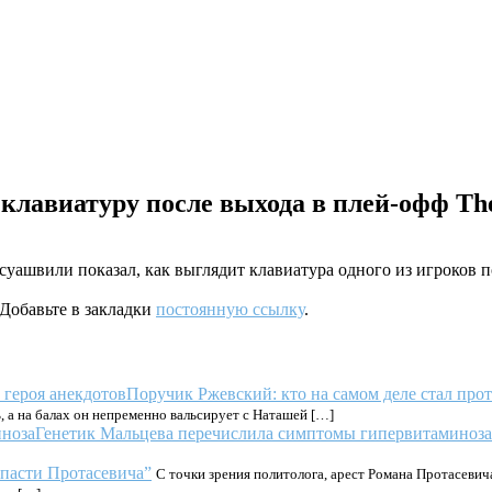
клавиатуру после выхода в плей-офф The 
швили показал, как выглядит клавиатура одного из игроков пос
 Добавьте в закладки
постоянную ссылку
.
Поручик Ржевский: кто на самом деле стал про
, а на балах он непременно вальсирует с Наташей […]
Генетик Мальцева перечислила симптомы гипервитаминоза
пасти Протасевича”
С точки зрения политолога, арест Романа Протасеви