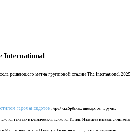
International
ле решающего матча групповой стадии The International 2025
тотипом героя анекдотов
Герой скабрёзных анекдотов поручик
Биолог, генетик и клинический психолог Ирина Мальцева назвала симптомы
ча в Минске налагает на Польшу и Евросоюз определенные моральные