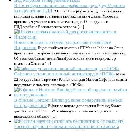
В Петербурге полиция оштрафовала двух Дед Морозов
за нарушение ПДД
В Санкт-Петербурге сотрудники полиции
выписали административные протоколы двум Дедам Морозам,
принявшим участие в зимнем велопараде. Они нарушили
ПДД в районе Васильевского острова. […]
Новая система платежей для россиян появится в
Индонезии
Индонезийская компания PT Manna Indonesia Group
приступила к разработке новой системы трансграничных платежей.
Об этом сообщила газете Narasipos основатель и гендиректор
компании Ханзела […]
Сафонов установил личный антирекорд в «ПСЖ»
Матч
22-го тура Лиги 1 против «Ренна» стал для Матвея Сафонова самым
неудачным с момента перехода в «ПСЖ».
В финале Horizon: Burning Shores обнаружили намёки
на продолжение
В финале нового дополнения Burning Shores
для Horizon Forbidden West обнаружили намёки на дальнейшее
продолжение общего […]
Россиян научили отличать беспилотник от самолета