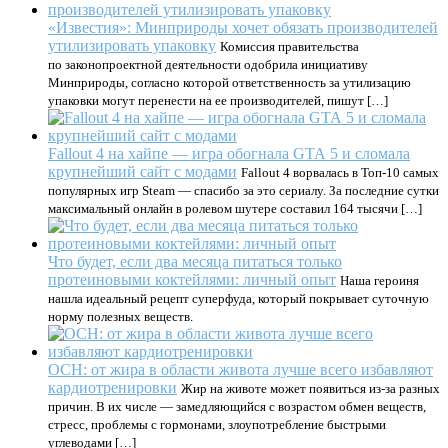
«Известия»: Минприроды хочет обязать производителей
утилизировать упаковку
Комиссия правительства
по законопроектной деятельности одобрила инициативу
Минприроды, согласно которой ответственность за утилизацию
упаковки могут перенести на ее производителей, пишут […]
Fallout 4 на хайпе — игра обогнала GTA 5 и сломала
крупнейший сайт с модами
Fallout 4 ворвалась в Топ-10 самых
популярных игр Steam — спасибо за это сериалу. За последние сутки
максимальный онлайн в ролевом шутере составил 164 тысячи […]
Что будет, если два месяца питаться только
протеиновыми коктейлями: личный опыт
Наша героиня
нашла идеальный рецепт суперфуда, который покрывает суточную
норму полезных веществ.
ОСН: от жира в области живота лучше всего избавляют
кардиотренировки
Жир на животе может появиться из-за разных
причин. В их числе — замедляющийся с возрастом обмен веществ,
стресс, проблемы с гормонами, злоупотребление быстрыми
углеводами […]