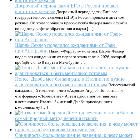
Досрочный период сдачи ЕГЭ в России прошел
в штатном режиме
Досрочный период сдачи Единого
государственного экзамена (ЕГЭ) в России прошел в штатном
режиме. Об этом сообщила пресс-служба Федеральной службы
по надзору в сфере образования и науки […]
Шарль Леклер поделился ожиданиями от Гран-
при Австралии
Пилот «Феррари» монегаск Шарль Леклер
поделился ожиданиями от первого этапа сезона-2026, который
пройдёт с 6 по 8 марта в Мельбурне […]
Понсе: Дзюба мог бы заиграть в Италии, но нужно
адаптироваться и быть ментально готовым
Венесуэльский
нападающий тольяттинского «Акрона» Андрес Понсе заявил,
что форвард «Локомотива» Артём Дзюба мог бы заиграть
в чемпионате Италии. 34-летний Дзюба присоединился
к московскому […]
Назван
самый вредный метод лечения изжоги
Сонливость, боль, повышение давления: к чему может