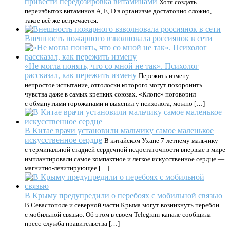
привести передозировка витаминами
Хотя создать
переизбыток витаминов A, E, D в организме достаточно сложно,
такое всё же встречается.
Внешность пожарного взволновала россиянок в сети
«Не могла понять, что со мной не так». Психолог
рассказал, как пережить измену
Пережить измену —
непростое испытание, отголоски которого могут похоронить
чувства даже в самых крепких союзах. «Клопс» поговорил
с обманутыми горожанами и выяснил у психолога, можно […]
В Китае врачи установили мальчику самое маленькое
искусственное сердце
В китайском Ухане 7-летнему мальчику
с терминальной стадией сердечной недостаточности впервые в мире
имплантировали самое компактное и легкое искусственное сердце —
магнитно-левитирующее […]
В Крыму предупредили о перебоях с мобильной связью
В Севастополе и северной части Крыма могут возникнуть перебои
с мобильной связью. Об этом в своем Telegram-канале сообщила
пресс-служба правительства […]