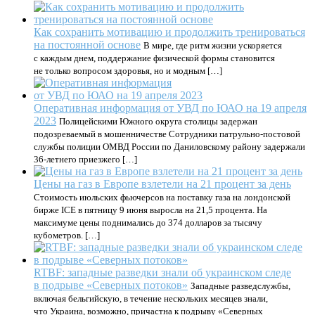
Как сохранить мотивацию и продолжить тренироваться
на постоянной основе
В мире, где ритм жизни ускоряется
с каждым днем, поддержание физической формы становится
не только вопросом здоровья, но и модным […]
Оперативная информация от УВД по ЮАО на 19 апреля
2023
Полицейскими Южного округа столицы задержан
подозреваемый в мошенничестве Сотрудники патрульно-постовой
службы полиции ОМВД России по Даниловскому району задержали
36-летнего приезжего […]
Цены на газ в Европе взлетели на 21 процент за день
Стоимость июльских фьючерсов на поставку газа на лондонской
бирже ICE в пятницу 9 июня выросла на 21,5 процента. На
максимуме цены поднимались до 374 долларов за тысячу
кубометров. […]
RTBF: западные разведки знали об украинском следе
в подрыве «Северных потоков»
Западные разведслужбы,
включая бельгийскую, в течение нескольких месяцев знали,
что Украина, возможно, причастна к подрыву «Северных