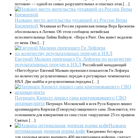
потоков» — одной из самых разрушительных и опасных атак […]
Названо место жительства уехавшей из России Веры
Брежневой
Уехавшая из России украинская певица Вера Брежнева
обосновалась в Латвии. Об этом сообщила латвийская
исполнительница Лайма Вайкуле. «Вера в Риге. Она живет недалеко
от меня. Она […]
Евгений Малкин превзошел Ги Лефлера по количеству
результативных передач в НХЛ
Российский нападающий
«Питтсбурга» Евгений Малкин превзошел показатели Ги Лефлера
по количеству результативных передач в регулярных чемпионатах
НХЛ. Две шайбы и результативная передача […]
Патриарх Кирилл лишил сана критиковавшего СВО
архимандрита
Патриарх Московский и всея Руси Кирилл лишил
архимандрита Кирилла (Говоруна) священного сана. Поясняется, что
основанием для извержения из сана стало «нарушение 25-го правила
Святых […]
Названа
оптимальная дневная норма кофе
Ежедневно без вреда
для здоровья можно выпивать 400 миллиграммов кофеина, считает