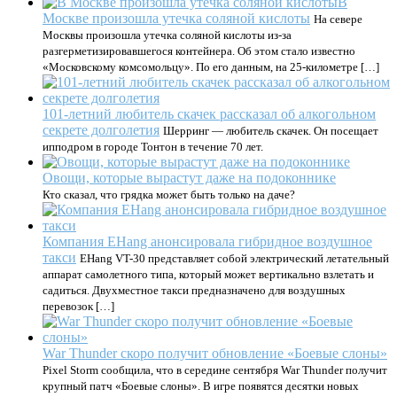
В
Москве произошла утечка соляной кислоты
На севере
Москвы произошла утечка соляной кислоты из-за
разгерметизировавшегося контейнера. Об этом стало известно
«Московскому комсомольцу». По его данным, на 25-километре […]
101-летний любитель скачек рассказал об алкогольном
секрете долголетия
Шерринг — любитель скачек. Он посещает
ипподром в городе Тонтон в течение 70 лет.
Овощи, которые вырастут даже на подоконнике
Кто сказал, что грядка может быть только на даче?
Компания EHang анонсировала гибридное воздушное
такси
EHang VT-30 представляет собой электрический летательный
аппарат самолетного типа, который может вертикально взлетать и
садиться. Двухместное такси предназначено для воздушных
перевозок […]
War Thunder скоро получит обновление «Боевые слоны»
Pixel Storm сообщила, что в середине сентября War Thunder получит
крупный патч «Боевые слоны». В игре появятся десятки новых