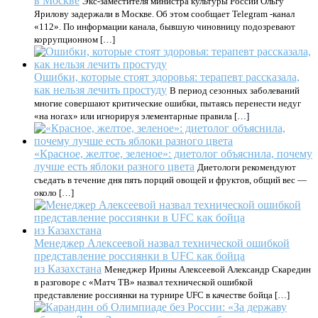
в Москве
Экс-заместителя министра культуры России Ольгу
Ярилову задержали в Москве. Об этом сообщает Telegram -канал
«112». По информации канала, бывшую чиновницу подозревают
коррупционном […]
Ошибки, которые стоят здоровья: терапевт рассказала,
как нельзя лечить простуду
В период сезонных заболеваний
многие совершают критические ошибки, пытаясь перенести недуг
«на ногах» или игнорируя элементарные правила […]
«Красное, желтое, зеленое»: диетолог объяснила, почему
лучше есть яблоки разного цвета
Диетологи рекомендуют
съедать в течение дня пять порций овощей и фруктов, общий вес —
около […]
Менеджер Алексеевой назвал технической ошибкой
представление россиянки в UFC как бойца
из Казахстана
Менеджер Ирины Алексеевой Александр Скаредин
в разговоре с «Матч ТВ» назвал технической ошибкой
представление россиянки на турнире UFC в качестве бойца […]