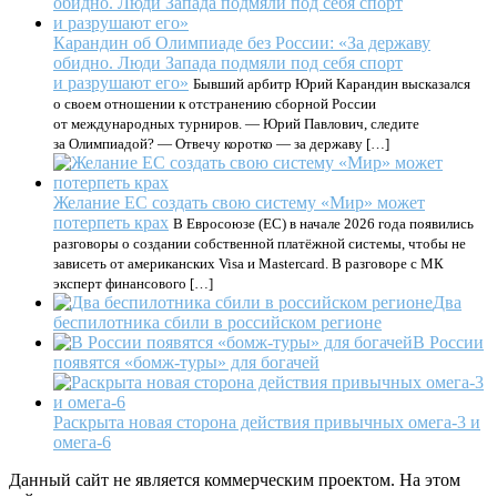
Карандин об Олимпиаде без России: «За державу
обидно. Люди Запада подмяли под себя спорт
и разрушают его»
Бывший арбитр Юрий Карандин высказался
о своем отношении к отстранению сборной России
от международных турниров. — Юрий Павлович, следите
за Олимпиадой? — Отвечу коротко — за державу […]
Желание ЕС создать свою систему «Мир» может
потерпеть крах
В Евросоюзе (ЕС) в начале 2026 года появились
разговоры о создании собственной платёжной системы, чтобы не
зависеть от американских Visa и Mastercard. В разговоре с МК
эксперт финансового […]
Два
беспилотника сбили в российском регионе
В России
появятся «бомж-туры» для богачей
Раскрыта новая сторона действия привычных омега-3 и
омега-6
Данный сайт не является коммерческим проектом. На этом