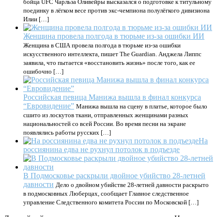
бойца UFC Чарльза Оливейры высказался о подготовке к титульному
поединку в лёгком весе против экс-чемпиона полулёгкого дивизиона
Илии […]
Женщина провела полгода в тюрьме из-за ошибки ИИ
Женщина в США провела полгода в тюрьме из-за ошибки
искусственного интеллекта, пишет The Guardian. Анджела Липпс
заявила, что пытается «восстановить жизнь» после того, как ее
ошибочно […]
Российская певица Манижа вышла в финал конкурса
“Евровидение”
Манижа вышла на сцену в платье, которое было
сшито из лоскутов ткани, отправленных женщинами разных
национальностей со всей России. Во время песни на экране
появлялись работы русских […]
На
россиянина едва не рухнул потолок в подъезде
В Подмосковье раскрыли двойное убийство 28-летней
давности
Дело о двойном убийстве 28-летней давности раскрыто
в подмосковных Люберцах, сообщает Главное следственное
управление Следственного комитета России по Московской […]