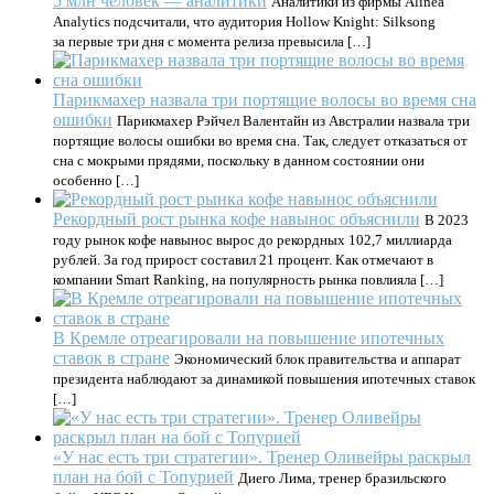
5 млн человек — аналитики
Аналитики из фирмы Alinea
Analytics подсчитали, что аудитория Hollow Knight: Silksong
за первые три дня с момента релиза превысила […]
Парикмахер назвала три портящие волосы во время сна
ошибки
Парикмахер Рэйчел Валентайн из Австралии назвала три
портящие волосы ошибки во время сна. Так, следует отказаться от
сна с мокрыми прядями, поскольку в данном состоянии они
особенно […]
Рекордный рост рынка кофе навынос объяснили
В 2023
году рынок кофе навынос вырос до рекордных 102,7 миллиарда
рублей. За год прирост составил 21 процент. Как отмечают в
компании Smart Ranking, на популярность рынка повлияла […]
В Кремле отреагировали на повышение ипотечных
ставок в стране
Экономический блок правительства и аппарат
президента наблюдают за динамикой повышения ипотечных ставок
[…]
«У нас есть три стратегии». Тренер Оливейры раскрыл
план на бой с Топурией
Диего Лима, тренер бразильского