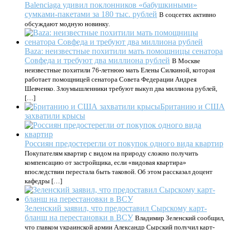
Balenciaga удивил поклонников «бабушкиными»
сумками-пакетами за 180 тыс. рублей
В соцсетях активно
обсуждают модную новинку.
Baza: неизвестные похитили мать помощницы сенатора
Совфеда и требуют два миллиона рублей
В Москве
неизвестные похитили 76-летнюю мать Елены Силкиной, которая
работает помощницей сенатора Совета Федерации Андрея
Шевченко. Злоумышленники требуют выкуп два миллиона рублей,
[…]
Британию и США
захватили крысы
Россиян предостерегли от покупок одного вида квартир
Покупателям квартир с видом на природу сложно получить
компенсацию от застройщика, если «видовая квартира»
впоследствии перестала быть таковой. Об этом рассказал доцент
кафедры […]
Зеленский заявил, что предоставил Сырскому карт-
бланш на перестановки в ВСУ
Владимир Зеленский сообщил,
что главком украинской армии Александр Сырский получил карт-