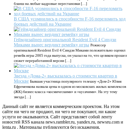
бланш на любые кадровые перестановки […]
В США усомнились в способности F-16 переломить ход
боевых действий на Украине
Геймдизайнер оригинальной Resident Evil 4 Синдзи
Миками вынес вердикт ремейку игры
Режиссер
оригинальной Resident Evil 4 Синдзи Миками положительно оценил
ремейк игры 2005 года выпуска, он указал на то, что целиком прошел
сюжет переработанной версии […]
Звезда «Дома-2» высказалась о стоимости квартир в
Москве
Бывшая участница популярного телешоу «Дом-2» Юлия
Ефременкова назвала цены в одном из московских жилых комплексов
(ЖК) бизнес-класса «космическими» и «кусачими». На эту тему
звезда […]
Данный сайт не является коммерческим проектом. На этом
сайте ни чего не продают, ни чего не покупают, ни какие
услуги не оказываются. Сайт представляет собой ленту
новостей RSS канала news.rambler.ru, yandex.ru, newsru.com и
lenta.ru . Материалы публикуются без искажения,