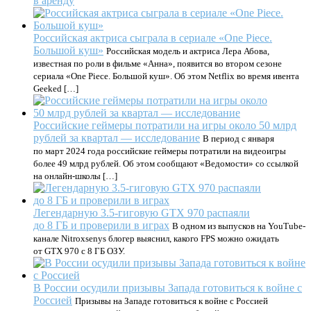
в аренду
Российская актриса сыграла в сериале «One Piece.
Большой куш»
Российская модель и актриса Лера Абова,
известная по роли в фильме «Анна», появится во втором сезоне
сериала «One Piece. Большой куш». Об этом Netflix во время ивента
Geeked […]
Российские геймеры потратили на игры около 50 млрд
рублей за квартал — исследование
В период с января
по март 2024 года российские геймеры потратили на видеоигры
более 49 млрд рублей. Об этом сообщают «Ведомости» со ссылкой
на онлайн-школы […]
Легендарную 3.5-гиговую GTX 970 распаяли
до 8 ГБ и проверили в играх
В одном из выпусков на YouTube-
канале Nitroxsenys блогер выяснил, какого FPS можно ожидать
от GTX 970 с 8 ГБ ОЗУ.
В России осудили призывы Запада готовиться к войне с
Россией
Призывы на Западе готовиться к войне с Россией