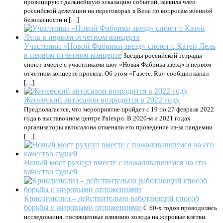
провоцируют дальнейшую эскалацию событий, заявила член
российской делегации на переговорах в Вене по вопросам военной
безопасности и […]
Участники «Новой Фабрики звезд» споют с Катей Лель
в первом отчетном концерте
Звезды российской эстрады
споют вместе с участниками шоу «Новая Фабрика звезд» в первом
отчетном концерте проекта. Об этом «Газете. Ru» сообщил канал
[…]
Женевский автосалон возродится в 2022 году
Предполагается, что мероприятие пройдет с 19 по 27 февраля 2022
года в выставочном центре Palexpo. В 2020-м и 2021 годах
организаторы автосалона отменяли его проведение из-за пандемии
[…]
Новый мост рухнул вместе с пожаловавшимся на его
качество судьей
Криолиполиз – действительно работающий способ
борьбы с жировыми отложениями
С 60-х годов проводились
исследования, посвященные влиянию холода на жировые клетки.