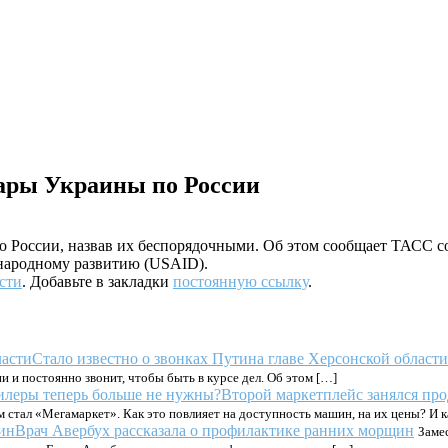
ары Украины по России
 России, назвав их беспорядочными. Об этом сообщает ТАСС со
народному развитию (USAID).
сти
. Добавьте в закладки
постоянную ссылку
.
Стало известно о звонках Путина главе Херсонской области
 и постоянно звонит, чтобы быть в курсе дел. Об этом […]
Второй маркетплейс занялся пр
 стал «Мегамаркет». Как это повлияет на доступность машин, на их цены? И к
Врач Авербух рассказала о профилактике ранних морщин
Заме