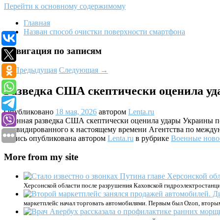
Перейти к основному содержимому
Главная
Назван способ очистки поверхности смартфона
Навигация по записям
←
Предыдущая
Следующая
→
Разведка США скептически оценила уд
Опубликовано
18 мая, 2026
автором
Lenta.ru
Военная разведка США скептически оценила удары Украины по
ликвидированного к настоящему времени Агентства по между
Запись опубликована автором
Lenta.ru
в рубрике
Военные ново
More from my site
Херсонской области после разрушения Каховской гидроэлектростанции
маркетплейс начал торговать автомобилями. Первым был Ozon, вторым