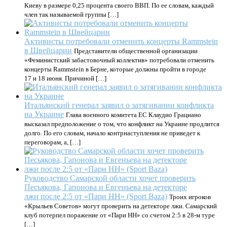
Киеву в размере 0,25 процента своего ВВП. По ее словам, каждый
член так называемой группы […]
Активисты потребовали отменить концерты Rammstein
в Швейцарии
Представители общественной организации
«Феминистский забастовочный коллектив» потребовали отменить
концерты Rammstein в Берне, которые должны пройти в городе
17 и 18 июня. Причиной […]
Итальянский генерал заявил о затягивании конфликта
на Украине
Глава военного комитета ЕС Клаудио Грациано
высказал предположение о том, что конфликт на Украине продлится
долго. По его словам, начало контрнаступления не приведет к
переговорам, а, […]
Руководство Самарской области хочет проверить
Песьякова, Гапонова и Евгеньева на детекторе
лжи после 2:5 от «Пари НН» (Sport Baza)
Троих игроков
«Крыльев Советов» могут проверить на детекторе лжи. Самарский
клуб потерпел поражение от «Пари НН» со счетом 2:5 в 28-м туре
[…]