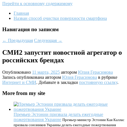
Перейти к основному содержимому
Главная
Назван способ очистки поверхности смартфона
Навигация по записям
←
Предыдущая
Следующая
→
СМИ2 запустит новостной агрегатор о
российских брендах
Опубликовано
11 марта, 2025
автором
Юлия Герасимова
Запись опубликована автором
Юлия Герасимова
в рубрике
Интернет и СМИ
. Добавьте в закладки
постоянную ссылку
.
More from my site
Премьер Эстонии призвала делать ежегодные
пожертвования Украине
Премьер-министр Эстонии Кая Каллас
призвала союзников Украины делать ежегодные пожертвования