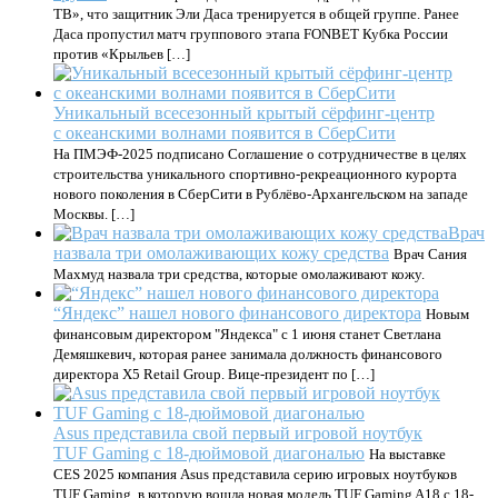
ТВ», что защитник Эли Даса тренируется в общей группе. Ранее
Даса пропустил матч группового этапа FONBET Кубка России
против «Крыльев […]
Уникальный всесезонный крытый сёрфинг-центр
с океанскими волнами появится в СберСити
На ПМЭФ-2025 подписано Соглашение о сотрудничестве в целях
строительства уникального спортивно-рекреационного курорта
нового поколения в СберСити в Рублёво-Архангельском на западе
Москвы. […]
Врач
назвала три омолаживающих кожу средства
Врач Сания
Махмуд назвала три средства, которые омолаживают кожу.
“Яндекс” нашел нового финансового директора
Новым
финансовым директором "Яндекса" с 1 июня станет Светлана
Демяшкевич, которая ранее занимала должность финансового
директора X5 Retail Group. Вице-президент по […]
Asus представила свой первый игровой ноутбук
TUF Gaming с 18-дюймовой диагональю
На выставке
CES 2025 компания Asus представила серию игровых ноутбуков
TUF Gaming, в которую вошла новая модель TUF Gaming A18 с 18-