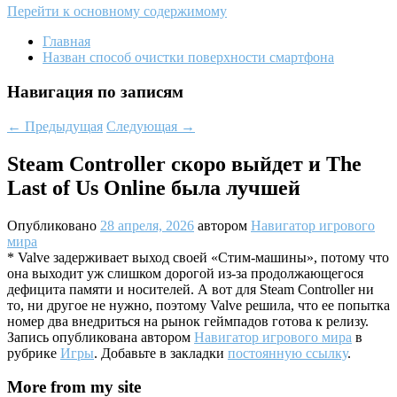
Перейти к основному содержимому
Главная
Назван способ очистки поверхности смартфона
Навигация по записям
←
Предыдущая
Следующая
→
Steam Controller скоро выйдет и The
Last of Us Online была лучшей
Опубликовано
28 апреля, 2026
автором
Навигатор игрового
мира
* Valve задерживает выход своей «Стим-машины», потому что
она выходит уж слишком дорогой из-за продолжающегося
дефицита памяти и носителей. А вот для Steam Controller ни
то, ни другое не нужно, поэтому Valve решила, что ее попытка
номер два внедриться на рынок геймпадов готова к релизу.
Запись опубликована автором
Навигатор игрового мира
в
рубрике
Игры
. Добавьте в закладки
постоянную ссылку
.
More from my site