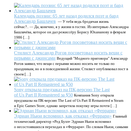
Календарь поэзии: 65 лет назад родился поэт и бард
Александр Башлачев
— У тебя ведь бродячая жизнь
сейчас?.. — Да, конечно, я у жизни в гостях. Из интервью Александра
Башлачёва, которое он дал режиссёру Борису Юхананову в феврале
1986 […]
Стилист Александр Рогов посоветовал носить вещи с
перьями с джинсами
Ведущий "Модного приговора" Александр
Рогов заявил, что вещи с перьями можно носить не только по
праздникам, но и в повседневной жизни. Стилист опубликовал пост в
своем […]
Sony открыла предзаказ на ПК-версию The Last
of Us Part II Remastered за $50
Компания Sony открыла
предзаказы на ПК-версию The Last of Us Part II Remastered в Steam
и Epic Games Store, однако запретила покупку игры почти […]
Эдриан Ньюи вспомнил, как отказал «Феррари»
Главный
технический директор «Ред Булл» Эдриан Ньюи вспомнил
о несостоявшихся переходах в «Феррари». По словам Ньюи, самыми