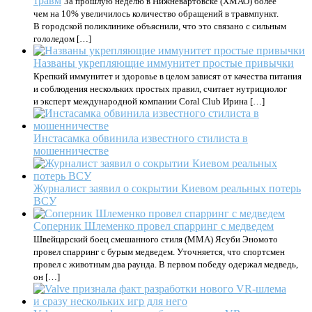
травм
За прошлую неделю в Нижневартовске (ХМАО) более
чем на 10% увеличилось количество обращений в травмпункт.
В городской поликлинике объяснили, что это связано с сильным
гололедом […]
Названы укрепляющие иммунитет простые привычки
Крепкий иммунитет и здоровье в целом зависят от качества питания
и соблюдения нескольких простых правил, считает нутрициолог
и эксперт международной компании Coral Club Ирина […]
Инстасамка обвинила известного стилиста в
мошенничестве
Журналист заявил о сокрытии Киевом реальных потерь
ВСУ
Соперник Шлеменко провел спарринг с медведем
Швейцарский боец смешанного стиля (ММА) Ясуби Эномото
провел спарринг с бурым медведем. Уточняется, что спортсмен
провел с животным два раунда. В первом победу одержал медведь,
он […]