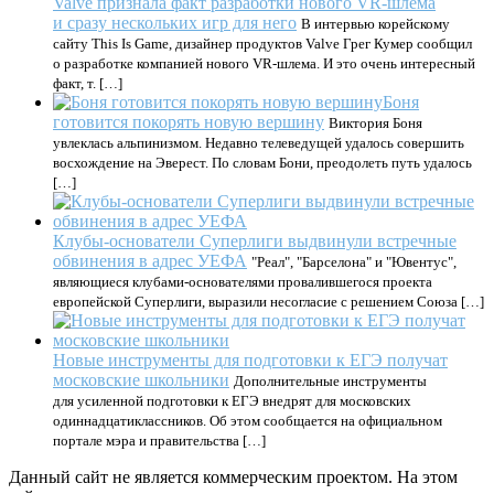
Valve признала факт разработки нового VR-шлема
и сразу нескольких игр для него
В интервью корейскому
сайту This Is Game, дизайнер продуктов Valve Грег Кумер сообщил
о разработке компанией нового VR-шлема. И это очень интересный
факт, т. […]
Боня
готовится покорять новую вершину
Виктория Боня
увлеклась альпинизмом. Недавно телеведущей удалось совершить
восхождение на Эверест. По словам Бони, преодолеть путь удалось
[…]
Клубы-основатели Суперлиги выдвинули встречные
обвинения в адрес УЕФА
"Реал", "Барселона" и "Ювентус",
являющиеся клубами-основателями провалившегося проекта
европейской Суперлиги, выразили несогласие с решением Союза […]
Новые инструменты для подготовки к ЕГЭ получат
московские школьники
Дополнительные инструменты
для усиленной подготовки к ЕГЭ внедрят для московских
одиннадцатиклассников. Об этом сообщается на официальном
портале мэра и правительства […]
Данный сайт не является коммерческим проектом. На этом