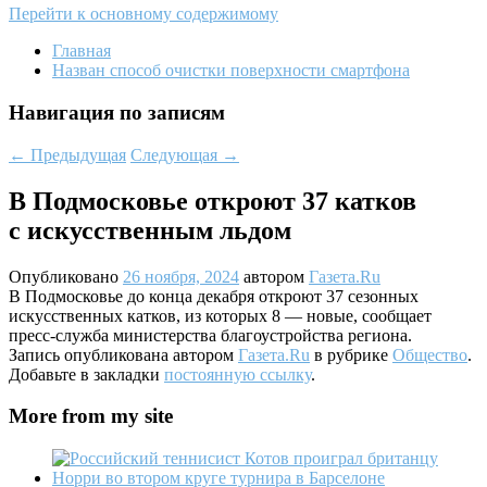
Перейти к основному содержимому
Главная
Назван способ очистки поверхности смартфона
Навигация по записям
←
Предыдущая
Следующая
→
В Подмосковье откроют 37 катков
с искусственным льдом
Опубликовано
26 ноября, 2024
автором
Газета.Ru
В Подмосковье до конца декабря откроют 37 сезонных
искусственных катков, из которых 8 — новые, сообщает
пресс-служба министерства благоустройства региона.
Запись опубликована автором
Газета.Ru
в рубрике
Общество
.
Добавьте в закладки
постоянную ссылку
.
More from my site