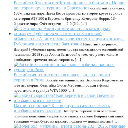
Российский теннисист Котов проиграл британцу Норри
во втором круге турнира в Барселоне
Российский теннисист,
108-я ракетка мира Павел Котов проиграл во втором круге турнира
категории ATP 500 в Барселоне британцу Кэмерону Норри, 13-
й ракетке мира. Счёт встречи — 2-0 (6:1, […]
«Смотрю на Алину и мне хочется взять в руки книжку».
Губерниев ярко ответил Загитовой
Известный журналист
Дмитрий Губерниев прокомментировал высказывание олимпийской
чемпионки 2018 года Алины Загитовой о том, что у него «много
свободного времени комментировать […]
Российская теннисистка вышла в финал парного
турнира в Риме
Российская теннисистка Вероника Кудерметова
и ее партнерша, бельгийка Элизе Мертенс, прошли в финал
престижного турнира WTA 1000 […]
Пахнет сыростью? Как вернуть в салон свежесть
и избавиться от плесени
Эксперты перечислили основные
причины появления неприятного запаха в салоне Неприятный запах
в машине — как будто из затхлого подвала — знаком многим […]