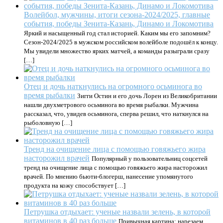
Волейбол, мужчины, итоги сезона-2024/2025, главные
события, победы Зенита-Казань, Динамо и Локомотива
Яркий и насыщенный год стал историей. Каким мы его запомним?
Сезон-2024/2025 в мужском российском волейболе подошёл к концу.
Мы увидели множество ярких матчей, а команды разыграли сразу
[…]
Отец и дочь наткнулись на огромного осьминога во
время рыбалки
Зигги Остин и его дочь Лорен из Великобритании
нашли двухметрового осьминога во время рыбалки. Мужчина
рассказал, что, увидев осьминога, сперва решил, что наткнулся на
рыболовную […]
Тренд на очищение лица с помощью говяжьего жира
насторожил врачей
Популярный у пользовательниц соцсетей
тренд на очищение лица с помощью говяжьего жира насторожил
врачей. По мнению бьюти-блогерш, нанесение упомянутого
продукта на кожу способствует […]
Петрушка отдыхает: ученые назвали зелень, в которой
витаминов в 40 раз больше
Привычная картина: нарезаем