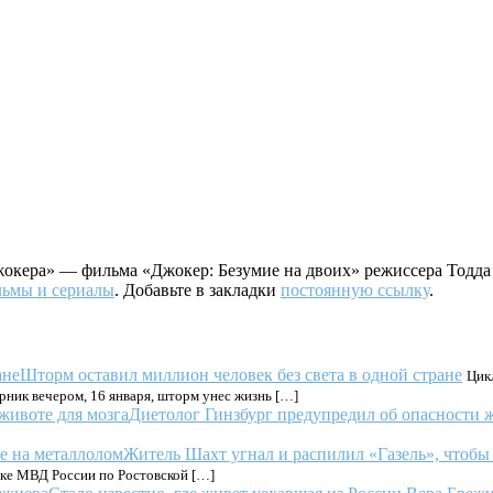
Джокера» — фильма «Джокер: Безумие на двоих» режиссера Тодд
ьмы и сериалы
. Добавьте в закладки
постоянную ссылку
.
Шторм оставил миллион человек без света в одной стране
Цик
рник вечером, 16 января, шторм унес жизнь […]
Диетолог Гинзбург предупредил об опасности ж
Житель Шахт угнал и распилил «Газель», чтобы 
вке МВД России по Ростовской […]