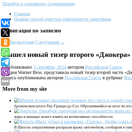
Перейти к основному содержимому
Главная
Назван способ очистки поверхности смартфона
Навигация по записям
←
Предыдущая
Следующая
→
Вышел новый тизер второго «Джокера»
Опубликовано
3 сентября, 2024
автором
Российская Газета
Студия Warner Bros. представила новый тизер второй части «
Запись опубликована автором
Российская Газета
в рубрике
Фил
More from my site
бразильском штате Риу-Гранди-ду-Сул. Обрушившийся на штат во вто
жира в мышцах может влиять на когнитивные способности.
В Шахтах оперативники раскрыли кражу автомобиля, сообщили в гла