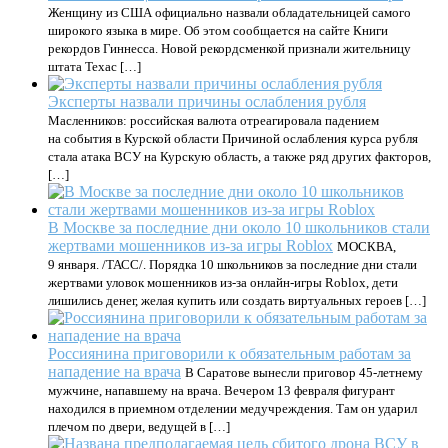
Женщину из США официально назвали обладательницей самого
широкого языка в мире. Об этом сообщается на сайте Книги
рекордов Гиннесса. Новой рекордсменкой признали жительницу
штата Техас […]
Эксперты назвали причины ослабления рубля
Масленников: российская валюта отреагировала падением
на события в Курской области Причиной ослабления курса рубля
стала атака ВСУ на Курскую область, а также ряд других факторов,
[…]
В Москве за последние дни около 10 школьников стали
жертвами мошенников из-за игры Roblox
МОСКВА,
9 января. /ТАСС/. Порядка 10 школьников за последние дни стали
жертвами уловок мошенников из-за онлайн-игры Roblox, дети
лишились денег, желая купить или создать виртуальных героев […]
Россиянина приговорили к обязательным работам за
нападение на врача
В Саратове вынесли приговор 45-летнему
мужчине, напавшему на врача. Вечером 13 февраля фигурант
находился в приемном отделении медучреждения. Там он ударил
плечом по двери, ведущей в […]