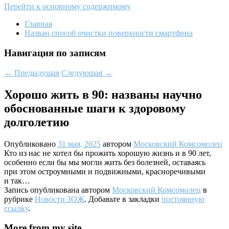
Перейти к основному содержимому
Главная
Назван способ очистки поверхности смартфона
Навигация по записям
←
Предыдущая
Следующая
→
Хорошо жить в 90: названы научно
обоснованные шаги к здоровому
долголетию
Опубликовано
31 мая, 2025
автором
Московский Комсомолец
Кто из нас не хотел бы прожить хорошую жизнь и в 90 лет,
особенно если бы мы могли жить без болезней, оставаясь
при этом остроумными и подвижными, красноречивыми
и так…
Запись опубликована автором
Московский Комсомолец
в
рубрике
Новости ЗОЖ
. Добавьте в закладки
постоянную
ссылку
.
More from my site