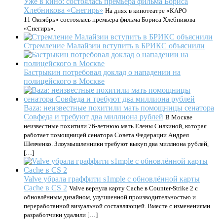
Уже в кино: состоялась премьера фильма Бориса
Хлебникова «Снегирь»
На днях в кинотеатре «КАРО
11 Октябрь» состоялась премьера фильма Бориса Хлебникова
«Снегирь».
Стремление Малайзии вступить в БРИКС объяснили
Бастрыкин потребовал доклад о нападении на
полицейского в Москве
Baza: неизвестные похитили мать помощницы сенатора
Совфеда и требуют два миллиона рублей
В Москве
неизвестные похитили 76-летнюю мать Елены Силкиной, которая
работает помощницей сенатора Совета Федерации Андрея
Шевченко. Злоумышленники требуют выкуп два миллиона рублей,
[…]
Valve убрала граффити s1mple с обновлённой карты
Cache в CS 2
Valve вернула карту Cache в Counter-Strike 2 с
обновлённым дизайном, улучшенной производительностью и
переработанной визуальной составляющей. Вместе с изменениями
разработчики удалили […]