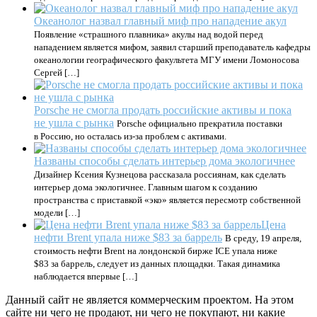
Океанолог назвал главный миф про нападение акул
Появление «страшного плавника» акулы над водой перед
нападением является мифом, заявил старший преподаватель кафедры
океанологии географического факультета МГУ имени Ломоносова
Сергей […]
Porsche не смогла продать российские активы и пока
не ушла с рынка
Porsche официально прекратила поставки
в Россию, но осталась из-за проблем с активами.
Названы способы сделать интерьер дома экологичнее
Дизайнер Ксения Кузнецова рассказала россиянам, как сделать
интерьер дома экологичнее. Главным шагом к созданию
пространства с приставкой «эко» является пересмотр собственной
модели […]
Цена
нефти Brent упала ниже $83 за баррель
В среду, 19 апреля,
стоимость нефти Brent на лондонской бирже ICE упала ниже
$83 за баррель, следует из данных площадки. Такая динамика
наблюдается впервые […]
Данный сайт не является коммерческим проектом. На этом
сайте ни чего не продают, ни чего не покупают, ни какие