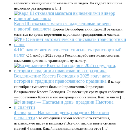
еврейской женщиной и показала его на видео. На кадрах женщина
несколько раз подошла к […]
Карл III отказался мазаться выделениями виверр
и рвотой кашалота
Король Великобритании Карл III отказался
мазаться во время церемонии коронации традиционным маслом.
ФНС начнет автоматически списывать транспортный
налог
С 1 ноября 2025 года в России заработает новая система
взыскания долгов по транспортному налогу.
Воздвижение Креста Господня в 2025 году: дата,
история и традиции православного праздника
В конце
сентября отмечается большой православный праздник —
Воздвижение Креста Господня. Он посвящен сразу двум событиям
— обретению Креста и его возвращению из плена. Какого числа […]
4 января — Настасьин день, праздник Ньютона
и спагетти
Что объединяет закон всемирного тяготения,
итальянскую пасту и вышивку? Все они так или иначе связаны
с датой 4 января. Какой праздник приходится на этот […]