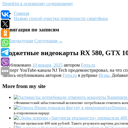
Перейти к основному содержимому
Главная
Назван способ очистки поверхности смартфона
Навигация по записям
←
Предыдущая
Следующая
→
Бюджетные видеокарты RX 580, GTX 10
Опубликовано
10 января, 2025
автором
Ferra.ru
Эксперт YouTube-канала NJ Tech продемонстрировал, на что спос
Запись опубликована автором
Ferra.ru
в рубрике
Игры
. Добавьт
More from my site
«Феминистский забастовочный коллектив» потребовали отменить конц
Певица 
в откровенном наряде.
России превысили 400 млн рублей. Такого результата картина достигл