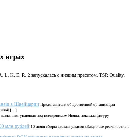
х играх
L. K. E. R. 2 запускалась с низким пресетом, TSR Quality.
stein в Швейцарии
Представители общественной организации
чиной […]
чкина, выступающая под псевдонимом Нюша, показала фигуру
00 млн рублей
16 июня сборы фильма ужасов «Закулисье реальности» в