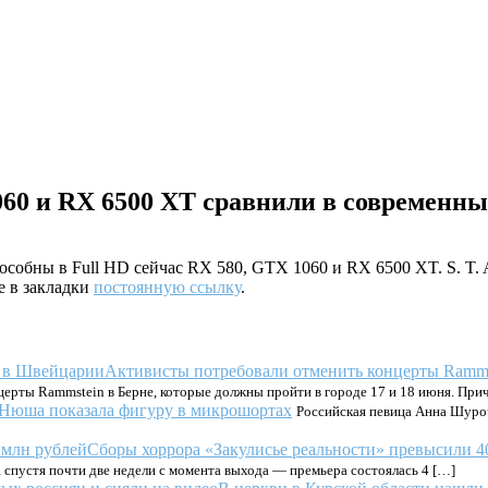
60 и RX 6500 XT сравнили в современны
обны в Full HD сейчас RX 580, GTX 1060 и RX 6500 XT. S. T. A. 
е в закладки
постоянную ссылку
.
Активисты потребовали отменить концерты Ramm
ерты Rammstein в Берне, которые должны пройти в городе 17 и 18 июня. При
Нюша показала фигуру в микрошортах
Российская певица Анна Шуро
Сборы хоррора «Закулисье реальности» превысили 4
а спустя почти две недели с момента выхода — премьера состоялась 4 […]