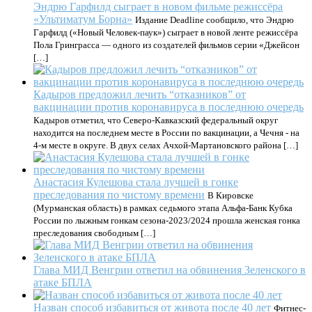
Эндрю Гарфилд сыграет в новом фильме режиссёра
«Ультиматум Борна»
Издание Deadline сообщило, что Эндрю
Гарфилд («Новый Человек-паук») сыграет в новой ленте режиссёра
Пола Гринграсса — одного из создателей фильмов серии «Джейсон
[…]
Кадыров предложил лечить “отказников” от
вакцинации против коронавируса в последнюю очередь
Кадыров отметил, что Северо-Кавказский федеральный округ
находится на последнем месте в России по вакцинации, а Чечня - на
4-м месте в округе. В двух селах Ачхой-Мартановского района […]
Анастасия Кулешова стала лучшей в гонке
преследования по чистому времени
В Кировске
(Мурманская область) в рамках седьмого этапа Альфа-Банк Кубка
России по лыжным гонкам сезона-2023/2024 прошла женская гонка
преследования свободным […]
Глава МИД Венгрии ответил на обвинения Зеленского в
атаке БПЛА
Назван способ избавиться от живота после 40 лет
Фитнес-