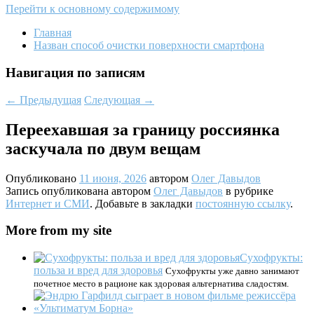
Перейти к основному содержимому
Главная
Назван способ очистки поверхности смартфона
Навигация по записям
←
Предыдущая
Следующая
→
Переехавшая за границу россиянка
заскучала по двум вещам
Опубликовано
11 июня, 2026
автором
Олег Давыдов
Запись опубликована автором
Олег Давыдов
в рубрике
Интернет и СМИ
. Добавьте в закладки
постоянную ссылку
.
More from my site
Сухофрукты:
польза и вред для здоровья
Сухофрукты уже давно занимают
почетное место в рационе как здоровая альтернатива сладостям.