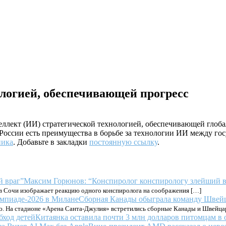
логией, обеспечивающей прогресс
лект (ИИ) стратегической технологией, обеспечивающей глобаль
России есть преимущества в борьбе за технологии ИИ между го
ника
. Добавьте в закладки
постоянную ссылку
.
Максим Горюнов: “Конспиролог конспирологу злейший в
в Сочи изображает реакцию одного конспиролога на соображения […]
Сборная Канады обыграла команду Швей
ю. На стадионе «Арена Санта-Джулия» встретились сборные Канады и Швейца
Китаянка оставила почти 3 млн долларов питомцам в 