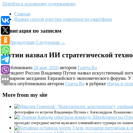
Перейти к основному содержимому
Главная
Назван способ очистки поверхности смартфона
Навигация по записям
←
Предыдущая
Следующая
→
Путин назвал ИИ стратегической техно
Опубликовано
28 мая, 2026
автором
Газета.Ru
Президент России Владимир Путин назвал искусственный интел
пленарном заседании Евразийского экономического форума. У 
Запись опубликована автором
Газета.Ru
в рубрике
Наука и тех
More from my site
фотография со встречи Владимира Путина с Александром Лукашенко 
проходят очередные матчи мужского олимпийского турнира по хокке