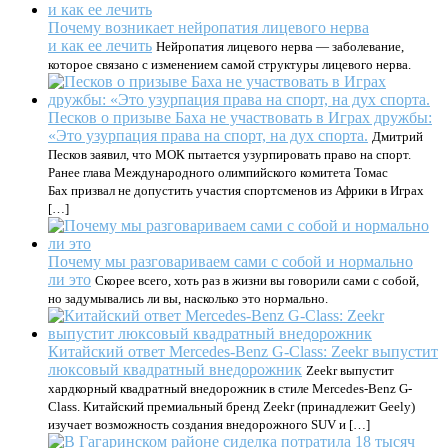
Почему возникает нейропатия лицевого нерва
и как ее лечить
Нейропатия лицевого нерва — заболевание,
которое связано с изменением самой структуры лицевого нерва.
Песков о призыве Баха не участвовать в Играх дружбы:
«Это узурпация права на спорт, на дух спорта.
Дмитрий
Песков заявил, что МОК пытается узурпировать право на спорт.
Ранее глава Международного олимпийского комитета Томас
Бах призвал не допустить участия спортсменов из Африки в Играх
[…]
Почему мы разговариваем сами с собой и нормально
ли это
Скорее всего, хоть раз в жизни вы говорили сами с собой,
но задумывались ли вы, насколько это нормально.
Китайский ответ Mercedes-Benz G-Class: Zeekr выпустит
люксовый квадратный внедорожник
Zeekr выпустит
хардкорный квадратный внедорожник в стиле Mercedes-Benz G-
Class. Китайский премиальный бренд Zeekr (принадлежит Geely)
изучает возможность создания внедорожного SUV и […]