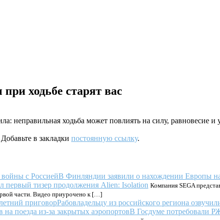
 при ходьбе старят вас
ла: неправильная ходьба может повлиять на силу, равновесие и
. Добавьте в закладки
постоянную ссылку
.
В Финляндии заявили о нахождении Европы на
 первый тизер продолжения Alien: Isolation
Компания SEGA представи
рвой части. Видео приурочено к […]
Рабовладельцу из российского региона озвучи
В Госдуме потребовали РЖ