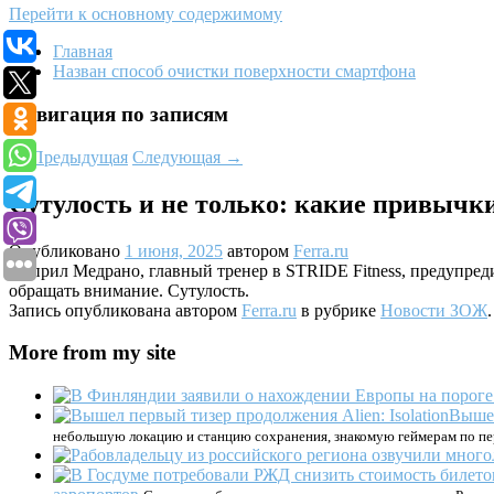
Перейти к основному содержимому
Главная
Назван способ очистки поверхности смартфона
Навигация по записям
←
Предыдущая
Следующая
→
Сутулость и не только: какие привычки
Опубликовано
1 июня, 2025
автором
Ferra.ru
Эйприл Медрано, главный тренер в STRIDE Fitness, предупреди
обращать внимание. Сутулость.
Запись опубликована автором
Ferra.ru
в рубрике
Новости ЗОЖ
More from my site
Вышел
небольшую локацию и станцию сохранения, знакомую геймерам по пе